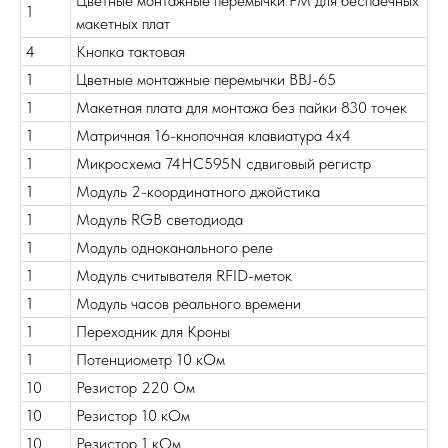
Цветные монтажные перемычки FM для беспаечных
1
макетных плат
4
Кнопка тактовая
1
Цветные монтажные перемычки BBJ-65
1
Макетная плата для монтажа без пайки 830 точек
1
Матричная 16-кнопочная клавиатура 4х4
1
Микросхема 74HC595N сдвиговый регистр
1
Модуль 2-координатного джойстика
1
Модуль RGB светодиода
1
Модуль одноканального реле
1
Модуль считывателя RFID-меток
1
Модуль часов реального времени
1
Переходник для Кроны
1
Потенциометр 10 кОм
10
Резистор 220 Ом
10
Резистор 10 кОм
10
Резистор 1 кОм