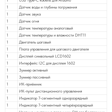
1
USB Type-C кабель для Arduino
1
Датчик воды и глубины погружения
1
Датчик звука
1
Датчик огня
1
Датчик температуры аналоговый
1
Датчик температуры и влажности DHT11
1
Двигатель шаговый
1
Плата управления для шагового двигателя
1
Дисплей символьный LCD1602
1
Интерфейс I2C для дисплея 1602
1
Зуммер активный
1
Зуммер пассивный
1
ИК-приёмник
1
ИК-пульт дистанционного управления
1
Индикатор 7-сегментный одноразрядный
1
Индикатор 7-сегментный четырёхразрядный